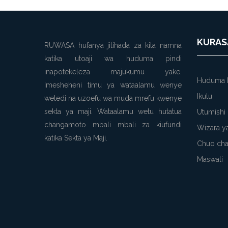
KURAS
RUWASA hufanya jitihada za kila namna
katika utoaji wa huduma pindi
inapotekeleza majukumu yake.
Huduma 
Imesheheni timu ya wataalamu wenye
Ikulu
weledi na uzoefu wa muda mrefu kwenye
sekta ya maji. Wataalamu wetu hutatua
Utumishi
changamoto mbali mbali za kiufundi
Wizara ya
katika Sekta ya Maji.
Chuo cha
Maswali