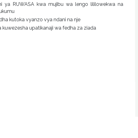
mini ya RUWASA kwa mujibu wa lengo lililowekwa na
ajukumu
edha kutoka vyanzo vya ndani na nje
ya kuwezesha upatikanaji wa fedha za ziada