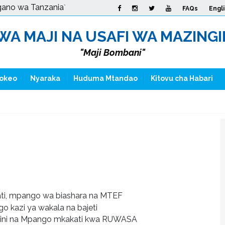
gano wa Tanzania
`
FAQs
Engl
A MAJI NA USAFI WA MAZINGIRA
"Maji Bombani"
okeo
Nyaraka
Huduma Mtandao
Kitovu cha Habari
i, mpango wa biashara na MTEF
go kazi ya wakala na bajeti
hmini na Mpango mkakati kwa RUWASA