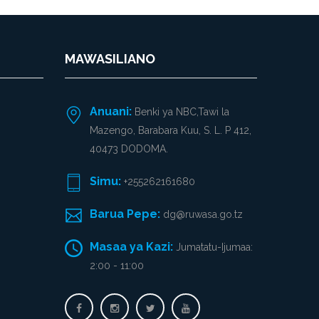
MAWASILIANO
Anuani:
Benki ya NBC,Tawi la
Mazengo, Barabara Kuu, S. L. P 412,
40473 DODOMA.
Simu:
+255262161680
Barua Pepe:
dg@ruwasa.go.tz
Masaa ya Kazi:
Jumatatu-Ijumaa:
2:00 - 11:00