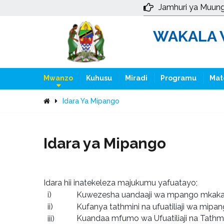
Jamhuri ya Muun
WAKALA W
Mwanzo
Kuhusu
Miradi
Programu
Mat
Idara Ya Mipango
Idara ya Mipango
Idara hii inatekeleza majukumu yafuatayo;
i)
Kuwezesha uandaaji wa mpango mkakat
ii)
Kufanya tathmini na ufuatiliaji wa mipan
Kuandaa mfumo wa Ufuatiliaji na Tat
iii)