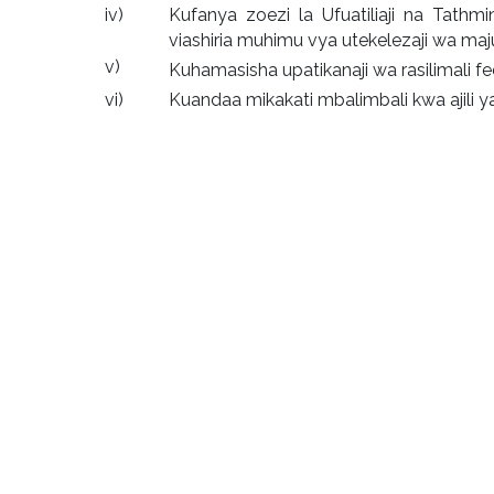
iv)
Kufanya zoezi la Ufuatiliaji na Tath
viashiria muhimu vya utekelezaji wa m
v)
Kuhamasisha upatikanaji wa rasilimali f
vi)
Kuandaa mikakati mbalimbali kwa ajili 