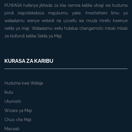
RUWASA hufanya jitihada za kila namna katika utoaji wa huduma
pindi inapotekeleza majukumu yake. Imesheheni timu ya
wataalamu wenye weledi na uzoefu wa muda mrefu kwenye
sekta ya maji. Wataalamu wetu hutatua changamoto mbali mbali
za kiufundi katika Sekta ya Maji.
KURASA ZA KARIBU
Huduma kwa Wateja
Ikulu
Utumishi
Wizara ya Maji
Chuo cha Maji
Maswali