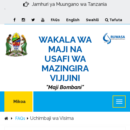
Jamhuri ya Muungano wa Tanzania
`
FAQs
English
Swahili
Tafuta
WAKALA WA
MAJI NA
USAFI WA
MAZINGIRA
VIJIJINI
"Maji Bombani"
Mikoa
Uchimbaji wa Visima
FAQs