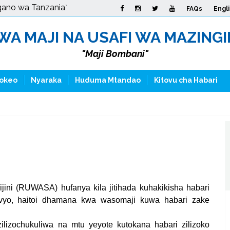
gano wa Tanzania
`
FAQs
Engl
A MAJI NA USAFI WA MAZINGIRA
"Maji Bombani"
okeo
Nyaraka
Huduma Mtandao
Kitovu cha Habari
jini (RUWASA) hufanya kila jitihada kuhakikisha habari
hivyo, haitoi dhamana kwa wasomaji kuwa habari zake
ilizochukuliwa na mtu yeyote kutokana habari zilizoko