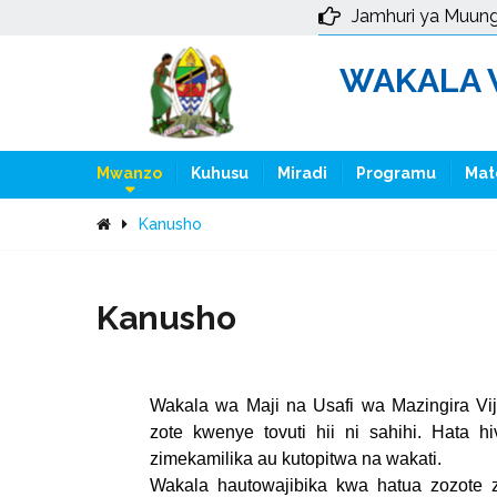
Jamhuri ya Muun
WAKALA W
Mwanzo
Kuhusu
Miradi
Programu
Mat
Kanusho
Kanusho
Wakala wa Maji na Usafi wa Mazingira Viji
zote kwenye tovuti hii ni sahihi. Hata 
zimekamilika au kutopitwa na wakati.
Wakala hautowajibika kwa hatua zozote z