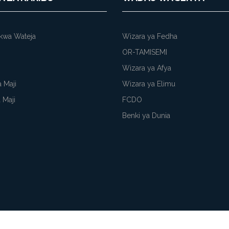
kwa Wateja
Wizara ya Fedha
OR-TAMISEMI
Wizara ya Afya
 Maji
Wizara ya Elimu
 Maji
FCDO
Benki ya Dunia
ki
Kanusho