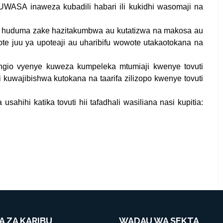
RUWASA inaweza kubadili habari ili kukidhi wasomaji na
 huduma zake hazitakumbwa au kutatizwa na makosa au
ote juu ya upoteaji au uharibifu wowote utakaotokana na
gio vyenye kuweza kumpeleka mtumiaji kwenye tovuti
kuwajibishwa kutokana na taarifa zilizopo kwenye tovuti
usahihi katika tovuti hii tafadhali wasiliana nasi kupitia:
A ZA KARIBU
WADAU WA SEKTA