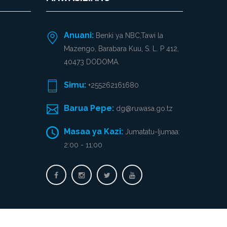
Anuani:
Benki ya NBC,Tawi la
Mazengo, Barabara Kuu, S. L. P 412,
40473 DODOMA.
Simu:
+255262161680
Barua Pepe:
dg@ruwasa.go.tz
Masaa ya Kazi:
Jumatatu-Ijumaa:
2:00 - 11:00
Hakimiliki © 2026 Haki zote zimehifadhiwa na
RUWASA.