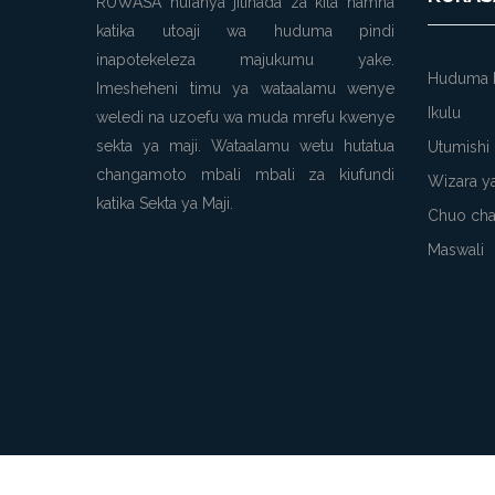
RUWASA hufanya jitihada za kila namna
katika utoaji wa huduma pindi
inapotekeleza majukumu yake.
Huduma 
Imesheheni timu ya wataalamu wenye
Ikulu
weledi na uzoefu wa muda mrefu kwenye
sekta ya maji. Wataalamu wetu hutatua
Utumishi
changamoto mbali mbali za kiufundi
Wizara ya
katika Sekta ya Maji.
Chuo cha
Maswali
Ramani
Sera ya Faragha
Masharti ya Matumizi
Hakimili