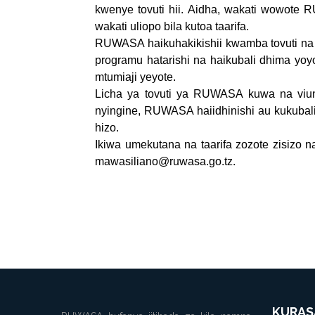
kwenye tovuti hii. Aidha, wakati wowote 
wakati uliopo bila kutoa taarifa.
RUWASA haikuhakikishii kwamba tovuti na
programu hatarishi na haikubali dhima yoy
mtumiaji yeyote.
Licha ya tovuti ya RUWASA kuwa na viun
nyingine, RUWASA haiidhinishi au kukubali 
hizo.
Ikiwa umekutana na taarifa zozote zisizo na 
mawasiliano@ruwasa.go.tz
.
KURAS